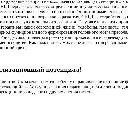
окружающего мира и необходимая составляющая сенсорного восп
 СВГД нередко отличаются определенной неуклюжестью и нелогичн
 может отсутствовать чувство опасности. Он не понимает, что – в
жки психического, психоречевого развития, СВГД, расстройство а
зной стадии функционального дефицита. На утяжеление этих про
терактивы нашей современной жизни (телефоны, планшеты, тел
в период функционального формирования головного мозга преобла
Иногда совали пальцы в розетку или прикасались к горячему утю
еменных детей. Как выяснилось, «тяжелое детство с деревянными
ионной среды.
билитационный потенциал!
истов. Их задача – помочь ребенку наращивать недостающие фу
ючающий в себя научные знания педагогики, психологии, меди
оррекционного педагога и других специалистов.