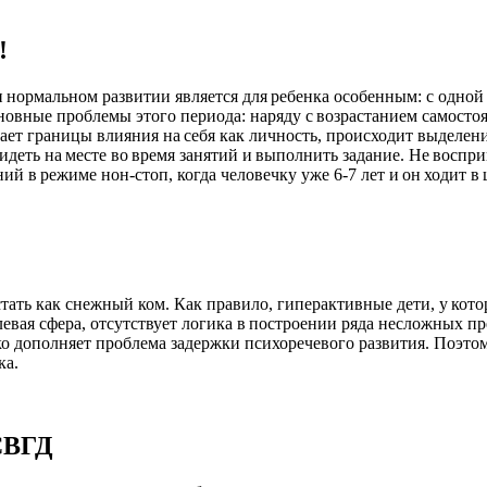
!
ри нормальном развитии является для ребенка особенным: c одно
сновные проблемы этого периода: наряду с возрастанием самосто
ает границы влияния на себя как личность, происходит выделени
деть на месте во время занятий и выполнить задание. Не воспри
 в режиме нон-стоп, когда человечку уже 6-7 лет и он ходит в ш
тать как снежный ком. Как правило, гиперактивные дети, у кот
левая сфера, отсутствует логика в построении ряда несложных 
ко дополняет проблема задержки психоречевого развития. Поэтому
ка.
СВГД