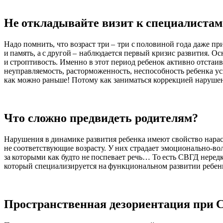
Не откладывайте визит к специалистам
Надо помнить, что возраст три – три с половиной года даже п
и память, а с другой – наблюдается первый кризис развития. О
и строптивость. Именно в этот период ребенок активно отстаив
неуправляемость, расторможенность, неспособность ребенка уси
как можно раньше! Потому как заниматься коррекцией нарушений
Что сложно предвидеть родителям?
Нарушения в динамике развития ребенка имеют свойство нарас
не соответствующие возрасту. У них страдает эмоционально-во
за которыми как будто не поспевает речь… То есть СВГД неред
который специализируется на функциональном развитии ребен
Пространственная дезориентация при 