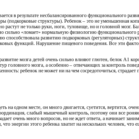
тся в результате несбалансированного функционального развити
ры (подкорковые структуры). Ребенок – это не уменьшенная коп
но растут не только руки, ноги, туловище, но и головной мозг. 
енно сильно «ломает» нормальную физиологию функционального 
ию способствовала развитию подкорковых (регуляторных) струк
корковых функций. Нарушение пищевого поведения. Все эти фак
развитие мозга детей очень сильно влияют глютен, белок А1 кор
тур головного мозга, а особенно – отвечающих за контроль пове
ность: ребенок не может ни на чем сосредоточиться, страдает па
еть на одном месте, он много двигается, суетится, вертится, оче
координация, слабый мышечный контроль, поэтому они все роняю
задает очень много вопросов, но не ждет ответа, а начинает зани
 что энергии этого ребенка хватит на нескольких человек, что 