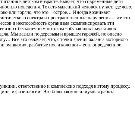
итания в детском возрасте. Бывает, что современные дети
остью поведения. То есть маленький человек путает, где лево,
ысоко или горячо, что это – острое… Иногда возникает
утистического спектра и пространственные нарушения – все это
цессов и неспособность организма скомпенсировать эти
евизор с бесконечным потоком «обучающих» мультиков
дала. Мы лазили по деревьям и крышам гаражей, по опасно
гу… Все это означает, что, с точки зрения баланса моторного
 игрушками», разбитые нос и коленки – есть определенное
нкции, ответственно и комплексно подходя к этому процессу.
цины и физиологии. Это большая консилиумная работа