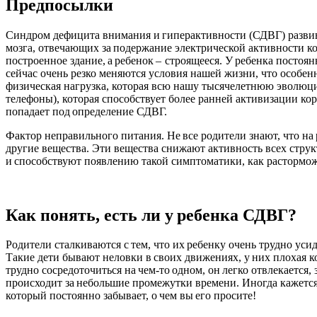
Предпосылки
Синдром дефицита внимания и гиперактивности (СДВГ) развивае
мозга, отвечающих за подержание электрической активности ко
построенное здание, а ребенок – строящееся. У ребенка постоян
сейчас очень резко меняются условия нашей жизни, что особ
физическая нагрузка, которая всю нашу тысячелетнюю эволюц
телефоны), которая способствует более ранней активизации 
попадает под определение СДВГ.
Фактор неправильного питания. Не все родители знают, что на 
другие вещества. Эти вещества снижают активность всех струк
и способствуют появлению такой симптоматики, как расторможен
Как понять, есть ли у ребенка СДВГ?
Родители сталкиваются с тем, что их ребенку очень трудно усид
Такие дети бывают неловки в своих движениях, у них плохая 
трудно сосредоточиться на чем-то одном, он легко отвлекается, 
происходит за небольшие промежутки времени. Иногда кажется,
который постоянно забывает, о чем вы его просите!