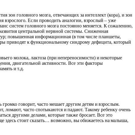
я зон головного мозга, отвечающих за интеллект (кора), и зон
ия взрослого. Если проводить аналогии, взрослый – уже
Баланс систем головного мозга постоянно меняется. К сожалению,
развития центральной нервной системы. Сниженная
тур; повышенная информационная (в том числе планшеты,
торы приводят к функциональному синдрому дефицита, который
овьего молока, лактоза (при непереносимости) и некоторые
дения, двигательной активности. Все эти факторы
мять и т.д.
нь громко говорит, часто мешает другим детям и взрослым.
т, ломают, часто спотыкаются и падают. Такому ребенку очень
маться другими делами, которые также бросает. Все это
еще здесь стоит сказать… возможно, вы обижаетесь на малыша,