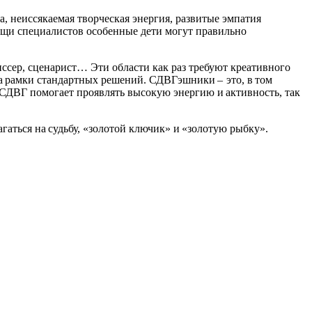
, неиссякаемая творческая энергия, развитые эмпатия
мощи специалистов особенные дети могут правильно
иссер, сценарист… Эти области как раз требуют креативного
за рамки стандартных решений. СДВГэшники – это, в том
 СДВГ помогает проявлять высокую энергию и активность, так
гаться на судьбу, «золотой ключик» и «золотую рыбку».