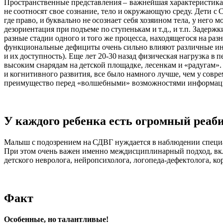
Пространственные представления – важнейшая характеристика 
не соотносят свое сознание, тело и окружающую среду. Дети с
где право, и буквально не осознает себя хозяином тела, у него
дезориентация при подъеме по ступенькам и т.д., и т.п. Задер
разные стадии одного и того же процесса, находящегося на ра
функциональные дефициты очень сильно влияют различные ин
и их доступность). Еще лет 20-30 назад физическая нагрузка 
высоким снарядам на детской площадке, лесенкам и «радугам». 
и когнитивного развития, все было намного лучше, чем у совр
преимущество перед «волшебными» возможностями информац
У каждого ребенка есть огромный реа
Малыш с подозрением на СДВГ нуждается в наблюдении специал
При этом очень важен именно междисциплинарный подход, вкл
детского невролога, нейропсихолога, логопеда-дефектолога, к
Факт
Особенные, но талантливые!