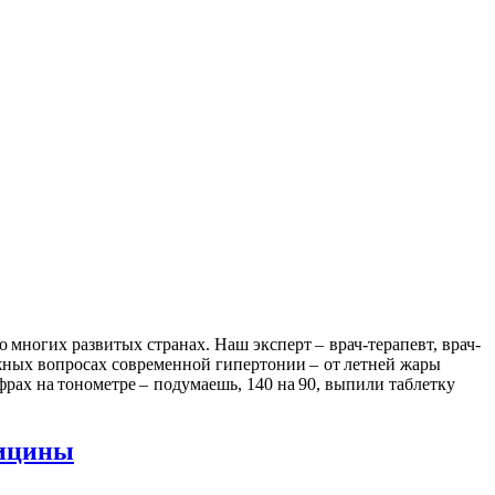
многих развитых странах. Наш эксперт – врач-терапевт, врач-
ожных вопросах современной гипертонии – от летней жары
ифрах на тонометре – подумаешь, 140 на 90, выпили таблетку
дицины