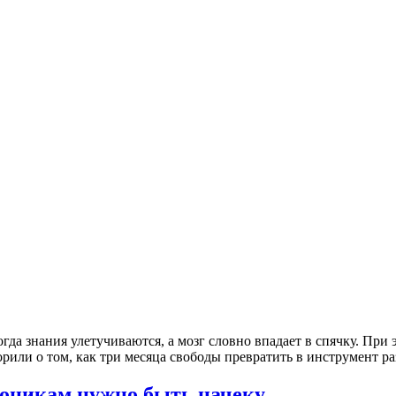
огда знания улетучиваются, а мозг словно впадает в спячку. При 
орили о том, как три месяца свободы превратить в инструмент р
тоникам нужно быть начеку