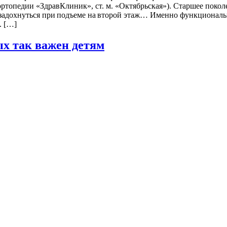
ртопедии «ЗдравКлиник», ст. м. «Октябрьская»). Старшее поколе
 задохнуться при подъеме на второй этаж… Именно функционально
. […]
ых так важен детям