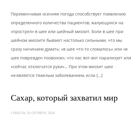
Переменчивая осенняя погода способствует появлению
определенного количества пациентов, жалующихся на
«прострел» в шее или шейный миозит. Боли в шее при
шейном миозите бывают настолько сильными, что мы
сразу начинаем думать: «в шее что-то сломалось» или «в
шее поврежден позвонок», что нас вот-вот парализует ил
«сейчас отключатся руки»… При этом миозит шеи
не является тяжелым заболеванием, если […]
Сахар, который захватил мир
СУББОТА, 05 ОКТЯБРЯ, 2024