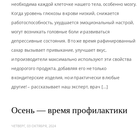
необходима каждой клеточке нашего тела, особенно мозгу.
Когда уровень глюкозы в крови низкий, снижается
работоспособность, ухудшается эмоциональный настрой,
могут возникать головные боли и развиваться
депрессивные состояния. В то же время рафинированный
сахар вызывает привыкание, улучшает вкус,
и производители максимально используют эти свойства
недорогого продукта, добавляя его не только
в кондитерские изделия, но и практически в любые
другие! – рассказывает наш эксперт, врач […]
Осень — время профилактики
ЧЕТВЕРГ, 03 ОКТЯБРЯ, 2024